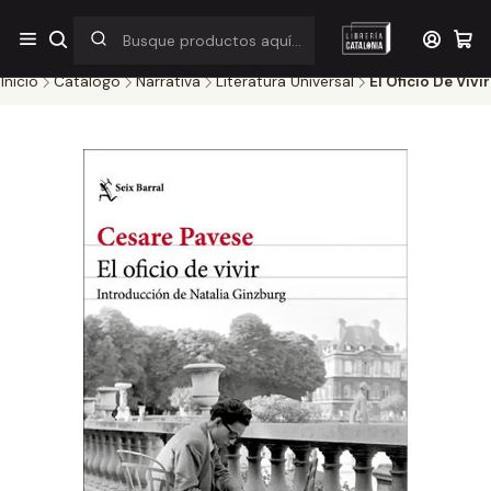
¡Por pocos días! Despacho a $1.000 en RM por compras sobre
$38.000
Inicio
Catálogo
Narrativa
Literatura Universal
El Oficio De Vivir