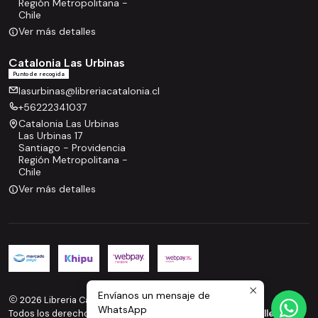
Región Metropolitana -
Chile
Ver más detalles
Catalonia Las Urbinas
Punto de recogida
lasurbinas@libreriacatalonia.cl
+56222341037
Catalonia Las Urbinas
Las Urbinas 17
Santiago - Providencia
Región Metropolitana -
Chile
Ver más detalles
Envíanos un mensaje de
2026 Libreria Catalonia.
WhatsApp
Todos los derechos reservados.
Desarrollado por Jumpseller
.