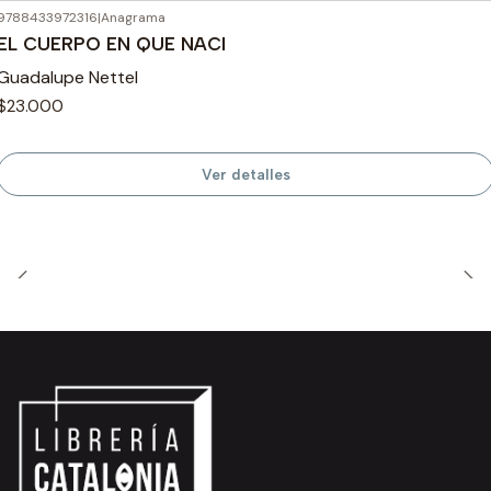
9788433972316
|
Anagrama
Agotado
EL CUERPO EN QUE NACI
Guadalupe Nettel
$23.000
Ver detalles