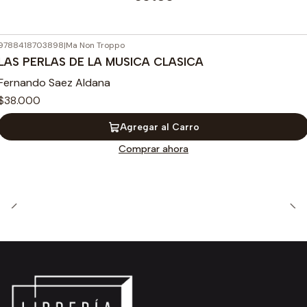
9788418703898
|
Ma Non Troppo
LAS PERLAS DE LA MUSICA CLASICA
Fernando Saez Aldana
$38.000
Agregar al Carro
Comprar ahora