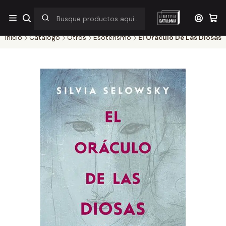
¡Por pocos días! Despacho a $1.000 en RM por compras sobre
$38.000
Inicio
Catálogo
Otros
Esoterismo
El Oraculo De Las Diosas