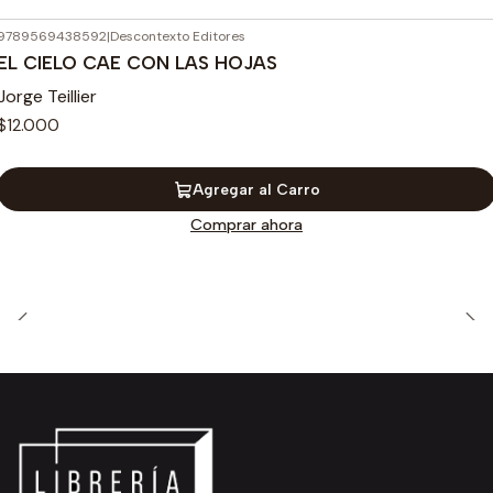
9789569438592
|
Descontexto Editores
EL CIELO CAE CON LAS HOJAS
Jorge Teillier
$12.000
Agregar al Carro
Comprar ahora