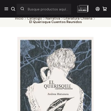
¡Por pocos días! Despacho a $1.000 en RM por compras sobre
$38.000
Inicio
Catálogo
Narrativa
Literatura Chilena
El Querisque Cuentos Reunidos