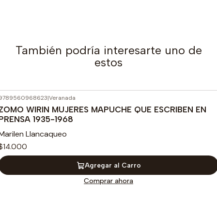
También podría interesarte uno de
estos
9789560968623
|
Veranada
ZOMO WIRIN MUJERES MAPUCHE QUE ESCRIBEN EN
PRENSA 1935-1968
Marilen Llancaqueo
$14.000
Agregar al Carro
Comprar ahora