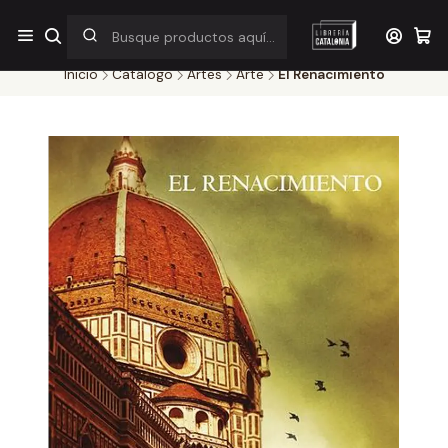
¡Por pocos días! Despacho a $1.000 en RM por compras sobre
$38.000
Inicio
Catálogo
Artes
Arte
El Renacimiento