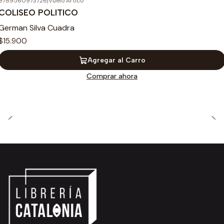
9789560973726
|
Vuelo Artico
COLISEO POLITICO
German Silva Cuadra
$15.900
Agregar al Carro
Comprar ahora