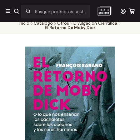
¡Por pocos días! Despacho a $1.000 en RM por compras sobre
$38.000
Inicio
Catálogo
Otros
Divulgacion Cientifica
El Retorno De Moby Dick