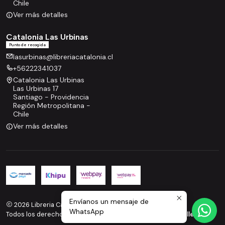
Chile
Ver más detalles
Catalonia Las Urbinas
Punto de recogida
lasurbinas@libreriacatalonia.cl
+56222341037
Catalonia Las Urbinas
Las Urbinas 17
Santiago - Providencia
Región Metropolitana -
Chile
Ver más detalles
Envíanos un mensaje de
2026 Libreria Catalonia.
WhatsApp
Todos los derechos reservados.
Desarrollado por Jumpseller
.