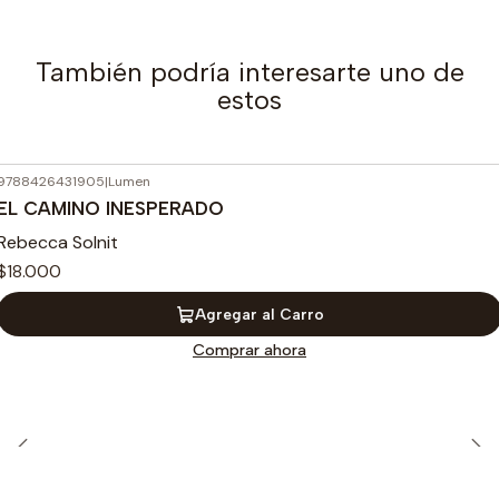
También podría interesarte uno de
estos
9788426431905
|
Lumen
EL CAMINO INESPERADO
Rebecca Solnit
$18.000
Agregar al Carro
Comprar ahora