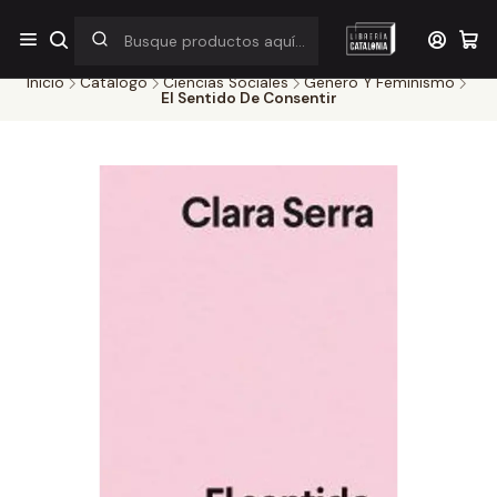
¡Por pocos días! Despacho a $1.000 en RM por compras sobre
$38.000
Inicio
Catálogo
Ciencias Sociales
Genero Y Feminismo
El Sentido De Consentir