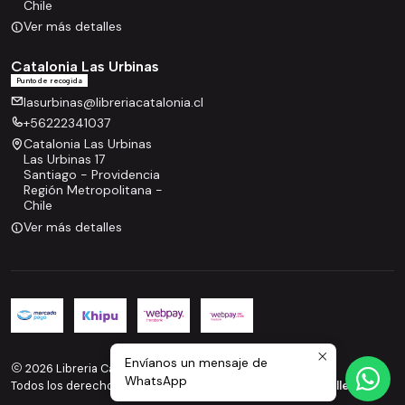
Chile
Ver más detalles
Catalonia Las Urbinas
Punto de recogida
lasurbinas@libreriacatalonia.cl
+56222341037
Catalonia Las Urbinas
Las Urbinas 17
Santiago - Providencia
Región Metropolitana -
Chile
Ver más detalles
Envíanos un mensaje de
2026 Libreria Catalonia.
WhatsApp
Todos los derechos reservados.
Desarrollado por Jumpseller
.