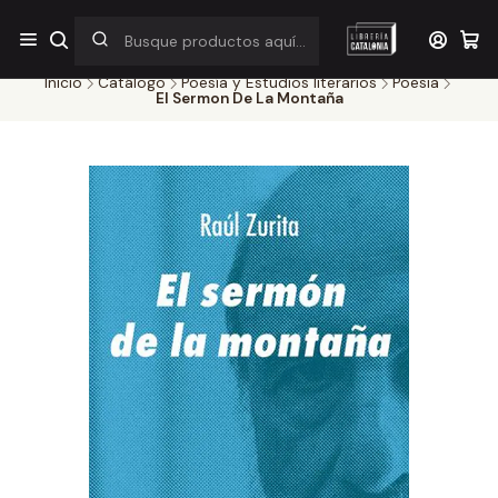
¡Por pocos días! Despacho a $1.000 en RM por compras sobre
$38.000
Inicio
Catálogo
Poesía y Estudios literarios
Poesia
El Sermon De La Montaña