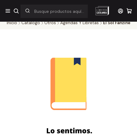
¡Por pocos días! Despacho a $1.000 en RM por compras sobre
$38.000
Inicio
Catálogo
Otros
Agendas Y Libretas
El Sol Fanzine