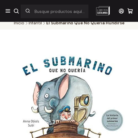
¡Por pocos días! Despacho a $1.000 en RM por compras sobre
$38.000
Inicio
Infantil
El Submarino Que No Queria Hundirse