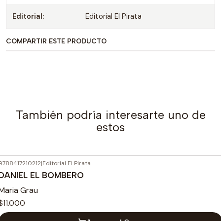
Editorial:
Editorial El Pirata
COMPARTIR ESTE PRODUCTO
También podría interesarte uno de
estos
9788417210212
|
Editorial El Pirata
DANIEL EL BOMBERO
Maria Grau
$11.000