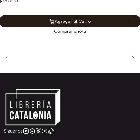
$23.000
Agregar al Carro
Comprar ahora
Síguenos