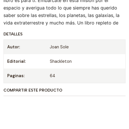
libro es para ti. Embárcate en esta misión por el
espacio y averigua todo lo que siempre has querido
saber sobre las estrellas, los planetas, las galaxias, la
vida extraterrestre y mucho más. Un libro repleto de
información y curiosidades sobre los objetos más
DETALLES
fascinantes del cosmos.
Autor:
Joan Sole
Editorial:
Shackleton
Paginas:
64
COMPARTIR ESTE PRODUCTO