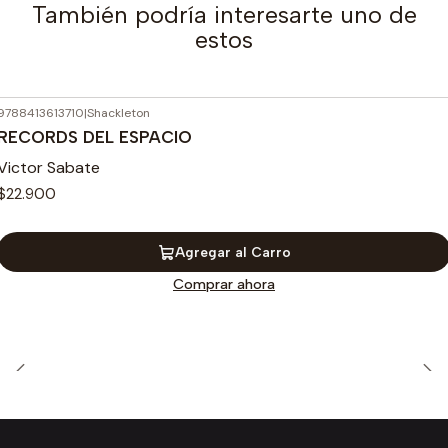
También podría interesarte uno de
estos
9788413613710
|
Shackleton
RECORDS DEL ESPACIO
Victor Sabate
$22.900
Agregar al Carro
Comprar ahora