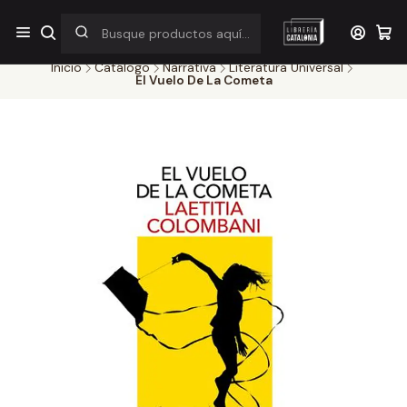
¡Por pocos días! Despacho a $1.000 en RM por compras sobre
$38.000
Inicio
Catálogo
Narrativa
Literatura Universal
El Vuelo De La Cometa