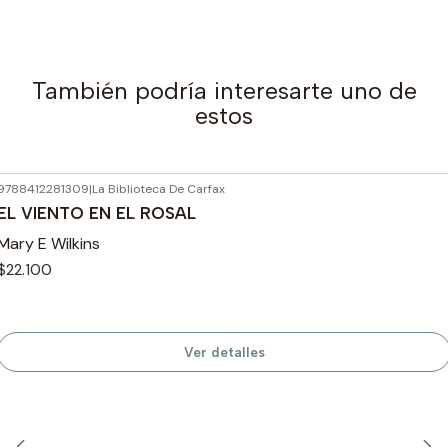
También podría interesarte uno de
estos
9788412281309
|
La Biblioteca De Carfax
Agotado
EL VIENTO EN EL ROSAL
Mary E Wilkins
$22.100
Ver detalles