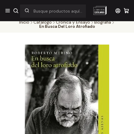
¡Por pocos días! Despacho a $1.000 en RM por compras sobre
$38.000
Inicio
Catálogo
Crónica y Ensayo
Biografia
En Busca Del Loro Atrofiado