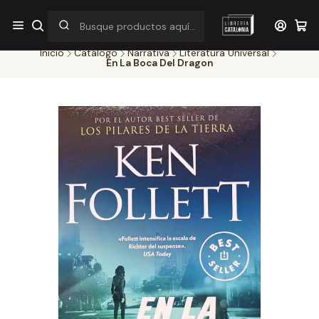
¡Por pocos días! Despacho a $1.000 en RM por compras sobre
$38.000
Inicio
Catálogo
Narrativa
Literatura Universal
En La Boca Del Dragon