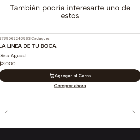
También podría interesarte uno de
estos
9789563240863
|
Cadaques
LA LINEA DE TU BOCA.
Gina Aguad
$3.000
Agregar al Carro
Comprar ahora