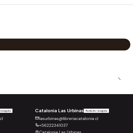
Catalonia Las Urbinas
 recogida
Punto de recogida
cl
lasurbinas@libreriacatalonia.cl
+56222341037
Catalonia Las Urbinas