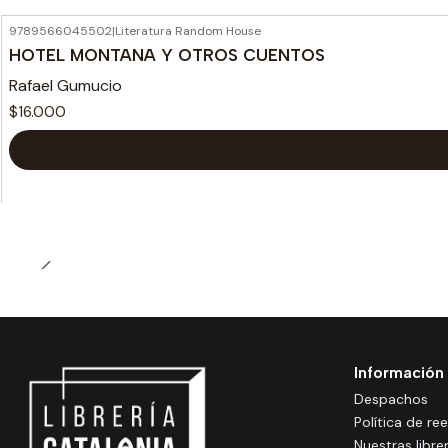
9789566045502
|
Literatura Random House
HOTEL MONTANA Y OTROS CUENTOS
Rafael Gumucio
$16.000
Información
Despachos
Política de r
Nuestras libre