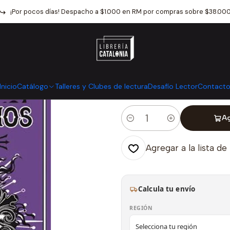
icio
Catálogo
Narrativa
Literatura Fantastica
Enigmas Y Mister
¡Por pocos días! Despacho a $1.000 en RM por compras sobre $38.00
|
Enigmas Y Mis
Mostrar stock de ubicaci
Inicio
Catálogo
Talleres y Clubes de lectura
Desafío Lector
Contact
Ag
Cantidad
Agregar a la lista de
Calcula tu envío
REGIÓN