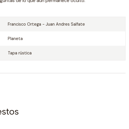
guntas de lo que aún permanece oculto.
Francisco Ortega - Juan Andres Salfate
Planeta
Tapa rústica
estos