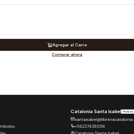
Agregar al Carro
Comprar ahora
Catalonia Santa Isabel
Punto de
santaisabel@libreriacatalonia.
eembolso
+56227428556
rías
Catalonia Santa Isabel