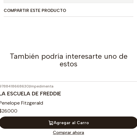
COMPARTIR ESTE PRODUCTO
También podría interesarte uno de
estos
9788418668630
|
Impedimenta
LA ESCUELA DE FREDDIE
Penelope Fitzgerald
$26.000
Agregar al Carro
Comprar ahora