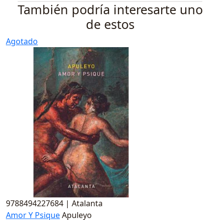
También podría interesarte uno
de estos
Agotado
9
9788494227684
|
Atalanta
T
Amor Y Psique
Apuleyo
$