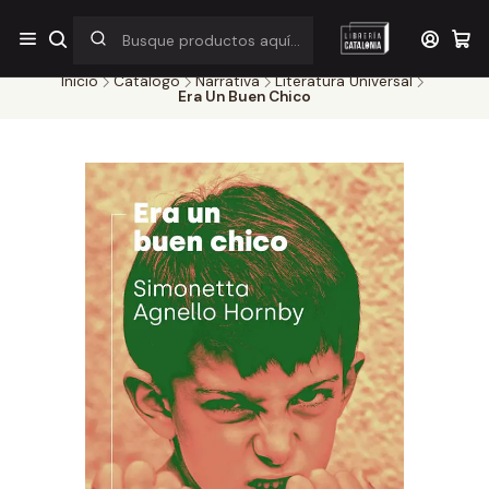
¡Por pocos días! Despacho a $1.000 en RM por compras sobre
$38.000
Inicio
Catálogo
Narrativa
Literatura Universal
Era Un Buen Chico