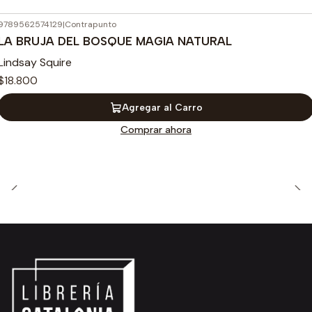
9789562574129
|
Contrapunto
LA BRUJA DEL BOSQUE MAGIA NATURAL
Lindsay Squire
$18.800
Agregar al Carro
Comprar ahora