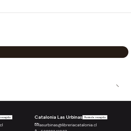
Catalonia Las Urbinas
 recogida
Punto de recogida
cl
lasurbinas@libreriacatalonia.cl