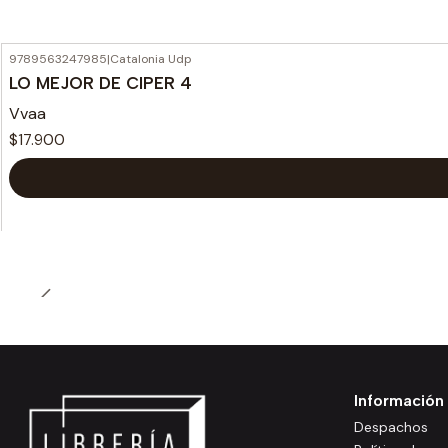
9789563247985
|
Catalonia Udp
LO MEJOR DE CIPER 4
Vvaa
$17.900
Información
Despachos