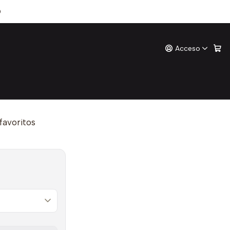
am
0
Acceso
tterdam
ones
o
 favoritos