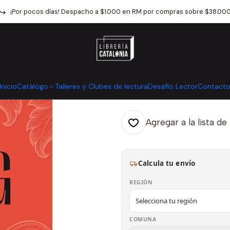
nicio
Catálogo
Crónica y Ensayo
Biografia
Erasmo De Rotterd
¡Por pocos días! Despacho a $1.000 en RM por compras sobre $38.00
|
Erasmo De Ro
Mostrar stock de ubicaci
Inicio
Catálogo
Talleres y Clubes de lectura
Desafío Lector
Contact
Agregar a la lista de
Calcula tu envío
REGIÓN
COMUNA