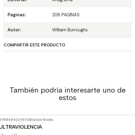
Paginas:
208 PAGINAS
Autor:
William Burroughs
COMPARTIR ESTE PRODUCTO
También podría interesarte uno de
estos
9788494001970
|
Blackie Books
ULTRAVIOLENCIA