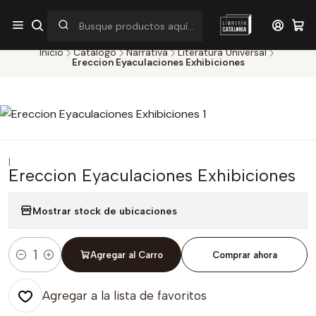
¡Por pocos días! Despacho a $1.000 en RM por compras sobre
$38.000
Inicio
Catálogo
Narrativa
Literatura Universal
Ereccion Eyaculaciones Exhibiciones
|
Ereccion Eyaculaciones Exhibiciones
Mostrar stock de ubicaciones
Agregar al Carro
Comprar ahora
Cantidad
Agregar a la lista de favoritos