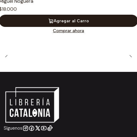
Miguel Noguera
$18.000
Agregar al Carro
Comprar ahora
Síguenos