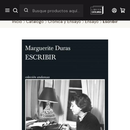
¡Por pocos días! Despacho a $1.000 en RM por compras sobre
$38.000
Inicio
Catálogo
Crónica y Ensayo
Ensayo
Escribir