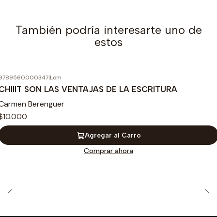
También podría interesarte uno de
estos
9789560000347
|
Lom
CHIIIT SON LAS VENTAJAS DE LA ESCRITURA
Carmen Berenguer
$10.000
Agregar al Carro
Comprar ahora