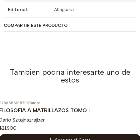
Editorial:
Alfaguara
COMPARTIR ESTE PRODUCTO
También podría interesarte uno de
estos
9789566195719
|
Paidos
FILOSOFIA A MATRILLAZOS TOMO I
Dario Sztajnszrajber
$21.900
Agregar al Carro