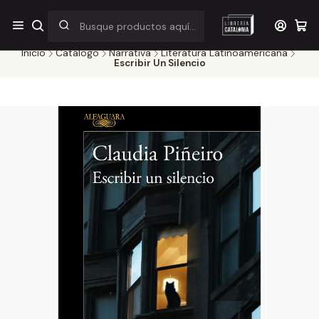
¡Por pocos días! Despacho a $1.000 en RM por compras sobre
$38.000
Inicio
Catálogo
Narrativa
Literatura Latinoamericana
Escribir Un Silencio