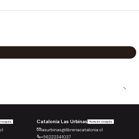
Catalonia Las Urbinas
 recogida
Punto de recogida
cl
lasurbinas@libreriacatalonia.cl
+56222341037