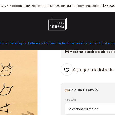
Inicio
Infantil
Escritura : La Pequena Historia De Un Invento
¡Por pocos días! Despacho a $1.000 en RM por compras sobre $38.00
|
Escritura : La
Invento
Inicio
Catálogo
Talleres y Clubes de lectura
Desafío Lector
Contact
Mostrar stock de ubicaci
Agregar a la lista de
Calcula tu envío
REGIÓN