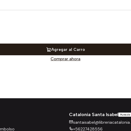
Agregar al Carro
Comprar ahora
Catalonia Santa Isabel
Punto de
santaisabel@libreriacatalonia.
eembolso
+56227428556