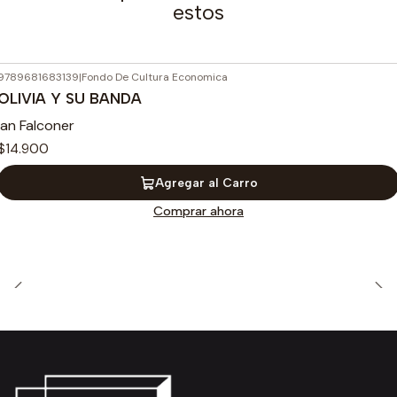
estos
9789681683139
|
Fondo De Cultura Economica
OLIVIA Y SU BANDA
Ian Falconer
$14.900
Agregar al Carro
Comprar ahora