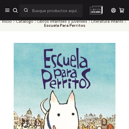
¡Por pocos días! Despacho a $1.000 en RM por compras sobre
$38.000
Inicio
Catálogo
Libros infantiles y juveniles
Literatura Infantil
Escuela Para Perritos