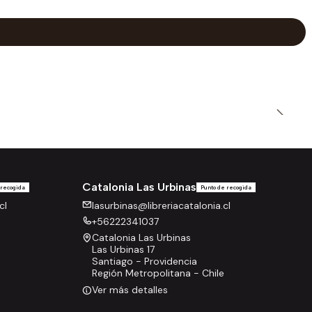
Catalonia Las Urbinas
 recogida
Punto de recogida
cl
lasurbinas@libreriacatalonia.cl
+56222341037
Catalonia Las Urbinas
Las Urbinas 17
Santiago - Providencia
Región Metropolitana - Chile
Ver más detalles