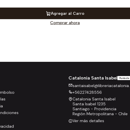
Agregar al Carro
Comprar ahora
Catalonia Santa Isabel
Punto de
santaisabel@libreriacatalonia.
eembolso
+56227428556
rías
Catalonia Santa Isabel
Santa Isabel 1235
ia
Santiago - Providencia
ndiciones
Región Metropolitana - Chile
Ver más detalles
ivacidad