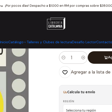
Inicio
Catálogo
Crónica y Ensayo
Ensayo
Estar Enfermo
¡Por pocos días! Despacho a $1.000 en RM por compras sobre $38.00
|
Estar Enfermo
Mostrar stock de ubicaci
Inicio
Catálogo
Talleres y Clubes de lectura
Desafío Lector
Contact
Ag
Cantidad
Agregar a la lista de
Calcula tu envío
REGIÓN