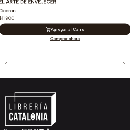
EL ARTE DE ENVEJECER
Ciceron
$11.900
Agregar al Carro
Comprar ahora