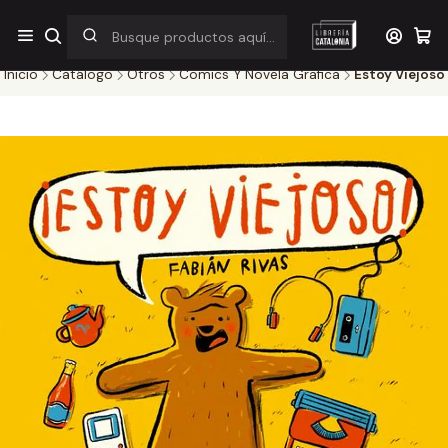
¡Por pocos días! Despacho a $1.000 en RM por compras sobre
$38.000
Inicio
Catálogo
Otros
Comics Y Novela Grafica
Estoy Viejoso