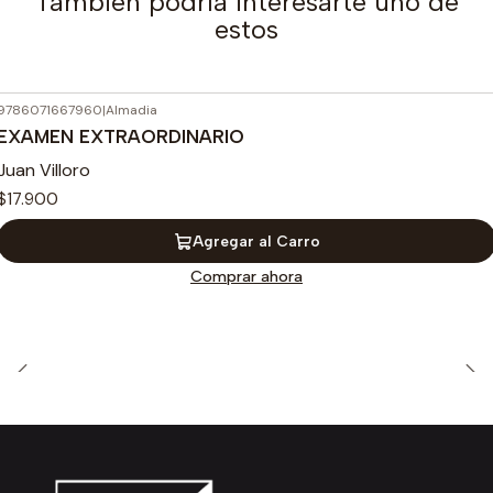
También podría interesarte uno de
estos
9786071667960
|
Almadia
EXAMEN EXTRAORDINARIO
Juan Villoro
$17.900
Agregar al Carro
Comprar ahora