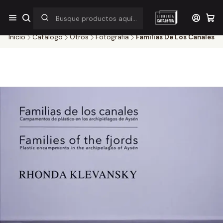
¡Por pocos días! Despacho a $1.000 en RM por compras sobre
$38.000
Inicio
Catálogo
Otros
Fotografia
Familias De Los Canales