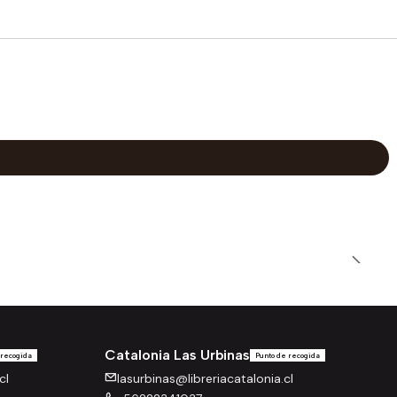
Catalonia Las Urbinas
 recogida
Punto de recogida
cl
lasurbinas@libreriacatalonia.cl