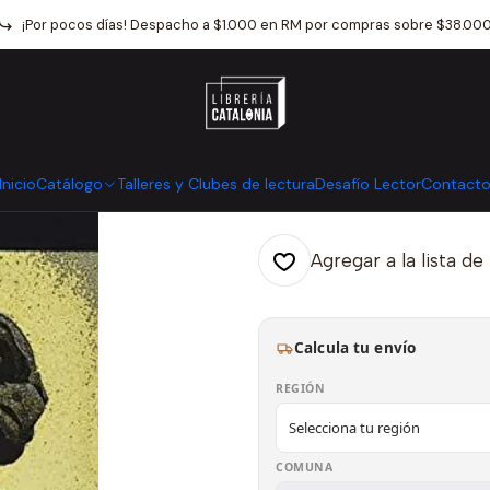
nicio
Catálogo
Narrativa
Novela Negra Y Terror
Felices Pesadill
¡Por pocos días! Despacho a $1.000 en RM por compras sobre $38.00
|
Felices Pesadil
Mostrar stock de ubicaci
Inicio
Catálogo
Talleres y Clubes de lectura
Desafío Lector
Contact
Agregar a la lista de
Calcula tu envío
REGIÓN
COMUNA