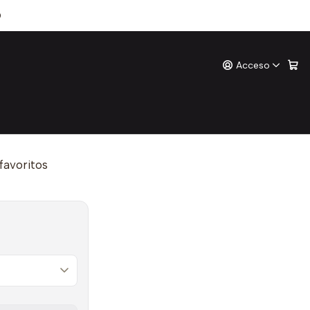
as
0
Acceso
las
ones
o
 favoritos