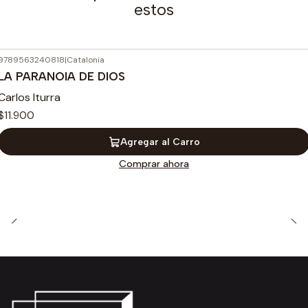
estos
9789563240818
|
Catalonia
LA PARANOIA DE DIOS
Carlos Iturra
$11.900
Agregar al Carro
Comprar ahora