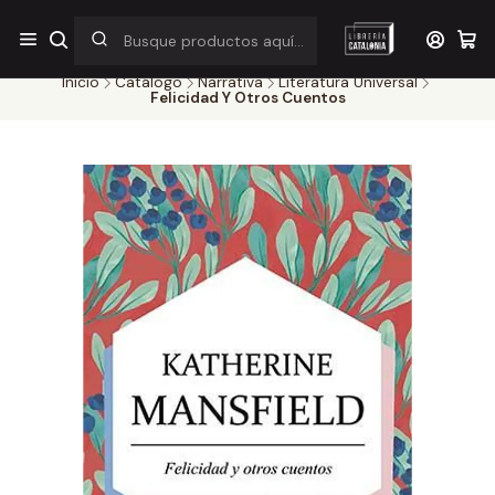
¡Por pocos días! Despacho a $1.000 en RM por compras sobre
$38.000
Inicio
Catálogo
Narrativa
Literatura Universal
Felicidad Y Otros Cuentos