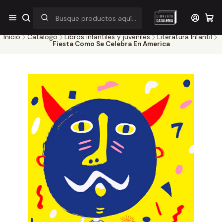
¡Por pocos días! Despacho a $1.000 en RM por compras sobre
$38.000
Inicio
Catálogo
Libros infantiles y juveniles
Literatura Infantil
Fiesta Como Se Celebra En America