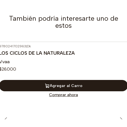
También podría interesarte uno de
estos
9780241702963
|
Dk
LOS CICLOS DE LA NATURALEZA
Vvaa
$26.000
Agregar al Carro
Comprar ahora