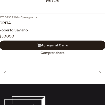
estos
9788433929648
|
Anagrama
GRITA
Roberto Saviano
$30.000
Agregar al Carro
Comprar ahora