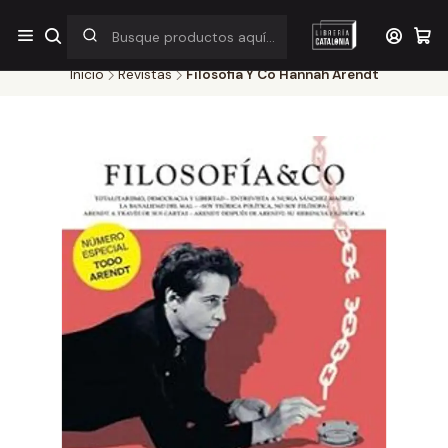
¡Por pocos días! Despacho a $1.000 en RM por compras sobre
$38.000
Inicio
Revistas
Filosofia Y Co Hannah Arendt