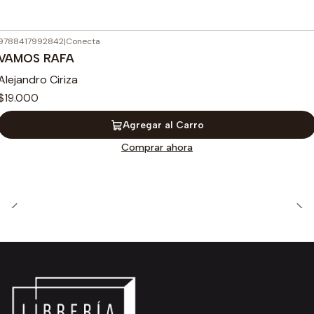
9788417992842
|
Conecta
VAMOS RAFA
Alejandro Ciriza
$19.000
Agregar al Carro
Comprar ahora