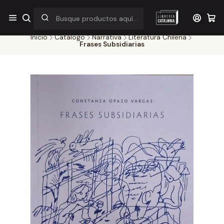
¡Por pocos días! Despacho a $1.000 en RM por compras sobre
$38.000
Inicio
Catálogo
Narrativa
Literatura Chilena
Frases Subsidiarias