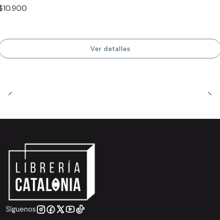
$10.900
Ver detalles
Síguenos