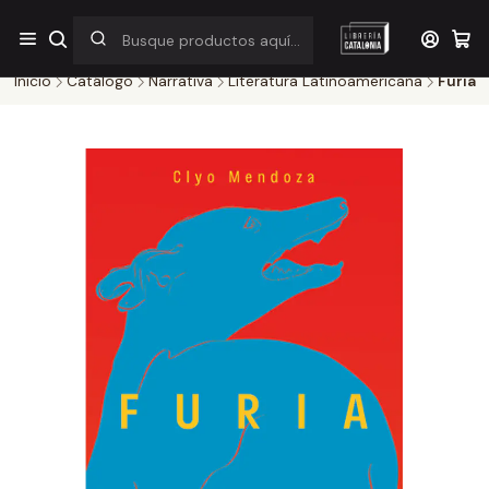
¡Por pocos días! Despacho a $1.000 en RM por compras sobre
$38.000
Inicio
Catálogo
Narrativa
Literatura Latinoamericana
Furia