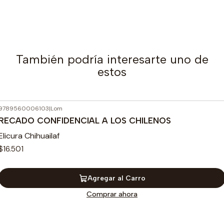
También podría interesarte uno de
estos
9789560006103
|
Lom
RECADO CONFIDENCIAL A LOS CHILENOS
Elicura Chihuailaf
$16.501
Agregar al Carro
Comprar ahora