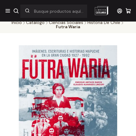
¡Por pocos días! Despacho a $1.000 en RM por compras sobre
$38.000
Inicio
Catálogo
Ciencias Sociales
Historia De Chile
Futra Waria