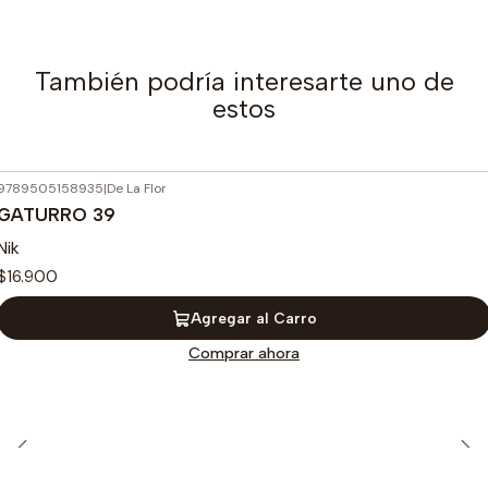
También podría interesarte uno de
estos
9789505158935
|
De La Flor
GATURRO 39
Nik
$16.900
Agregar al Carro
Comprar ahora