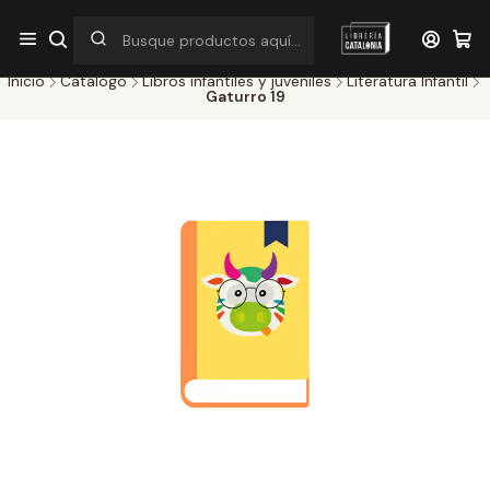
¡Por pocos días! Despacho a $1.000 en RM por compras sobre
$38.000
Inicio
Catálogo
Libros infantiles y juveniles
Literatura Infantil
Gaturro 19