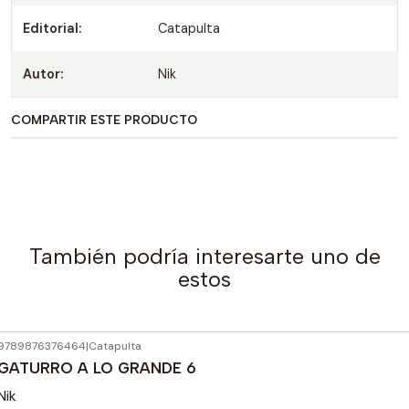
Editorial:
Catapulta
Autor:
Nik
COMPARTIR ESTE PRODUCTO
También podría interesarte uno de
estos
9789876376464
|
Catapulta
GATURRO A LO GRANDE 6
Nik