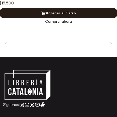
$15.500
Agregar al Carro
Comprar ahora
Síguenos