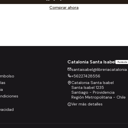
Comprar ahora
Catalonia Santa Isabel
Punto de
santaisabel@libreriacatalonia.
eembolso
+56227428556
rías
Catalonia Santa Isabel
Santa Isabel 1235
ia
Santiago - Providencia
ndiciones
Región Metropolitana - Chile
Ver más detalles
ivacidad