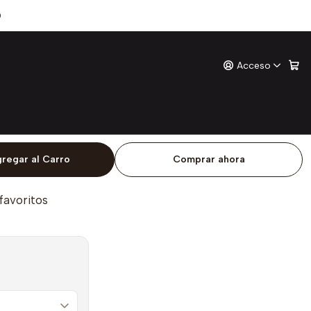
s Postumos
0
Acceso
os Poemas Postumos
ones
o
regar al Carro
Comprar ahora
 favoritos