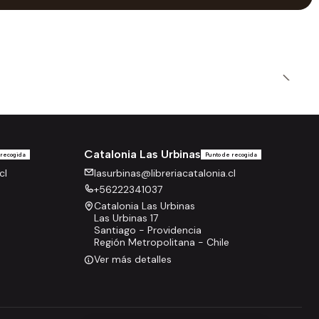
Catalonia Las Urbinas
 recogida
Punto de recogida
cl
lasurbinas@libreriacatalonia.cl
+56222341037
Catalonia Las Urbinas
Las Urbinas 17
Santiago - Providencia
Región Metropolitana - Chile
Ver más detalles