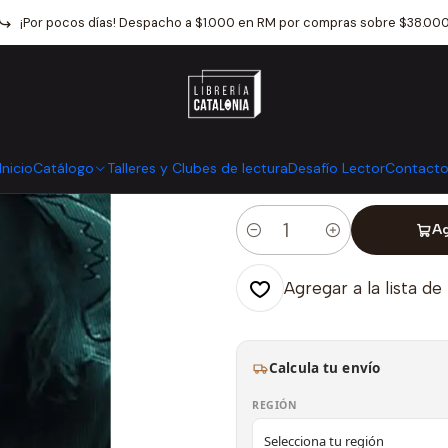
álogo
Poesía y Estudios literarios
Poesia
Golazo De Dios Poema
¡Por pocos días! Despacho a $1.000 en RM por compras sobre $38.00
|
Golazo De Di
Mostrar stock de ubicaci
Inicio
Catálogo
Talleres y Clubes de lectura
Desafío Lector
Contact
Ag
Cantidad
Agregar a la lista de
Calcula tu envío
REGIÓN