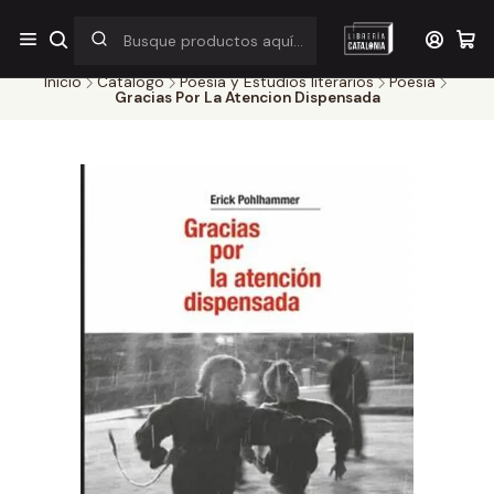
¡Por pocos días! Despacho a $1.000 en RM por compras sobre
$38.000
Inicio
Catálogo
Poesía y Estudios literarios
Poesia
Gracias Por La Atencion Dispensada