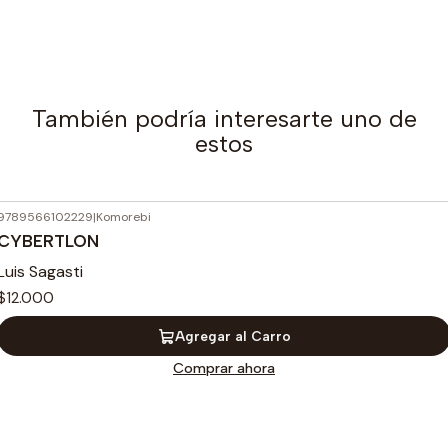
También podría interesarte uno de
estos
9789566102229
|
Komorebi
CYBERTLON
Luis Sagasti
$12.000
Agregar al Carro
Comprar ahora