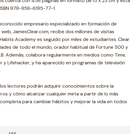
aidós cuenta con 456 páginas en formato de 15 x 23 cm y está
l ISBN 978-956-6195-77-1.
 reconocido empresario especializado en formación de
u web, JamesClear.com, recibe dos millones de visitas
 Habits Academy es seguido por miles de estudiantes. Clear
idades de todo el mundo, orador habitual de Fortune 500 y
MLB. Además, colabora regularmente en medios como Time,
er y Lifehacker, y ha aparecido en programas de televisión
.
los lectores podrán adquirir conocimientos sobre la
ros y cómo alcanzar cualquier meta a partir de lo más
ía completa para cambiar hábitos y mejorar la vida en todos