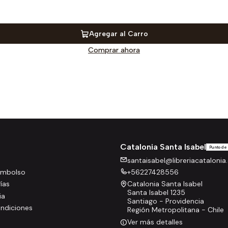
Agregar al Carro
Comprar ahora
Catalonia Santa Isabel
Punto de
santaisabel@libreriacatalonia.
eembolso
+56227428556
rías
Catalonia Santa Isabel
Santa Isabel 1235
ia
Santiago - Providencia
ndiciones
Región Metropolitana - Chile
Ver más detalles