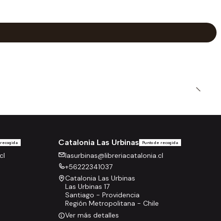
Catalonia Las Urbinas
 recogida
Punto de recogida
cl
lasurbinas@libreriacatalonia.cl
+56222341037
Catalonia Las Urbinas
Las Urbinas 17
Santiago - Providencia
Región Metropolitana - Chile
Ver más detalles