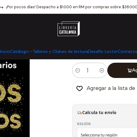
o
Catálogo
Otros
Administracion Y Empresa
Habitos Atomicos
¡Por pocos días! Despacho a $1.000 en RM por compras sobre $38.00
|
Habitos Atomi
Mostrar stock de ubicaci
Inicio
Catálogo
Talleres y Clubes de lectura
Desafío Lector
Contact
Ag
Cantidad
Agregar a la lista de
Calcula tu envío
REGIÓN