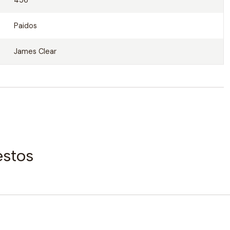
456
Paidos
James Clear
estos