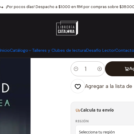
atálogo
Narrativa
Novela Negra Y Terror
Hay Quienes Eligen La 
¡Por pocos días! Despacho a $1.000 en RM por compras sobre $38.00
|
Hay Quienes E
Mostrar stock de ubicaci
Inicio
Catálogo
Talleres y Clubes de lectura
Desafío Lector
Contact
Ag
Cantidad
Agregar a la lista de
Calcula tu envío
REGIÓN