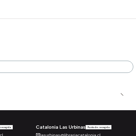
Catalonia Las Urbinas
 recogida
Punto de recogida
cl
lasurbinas@libreriacatalonia.cl