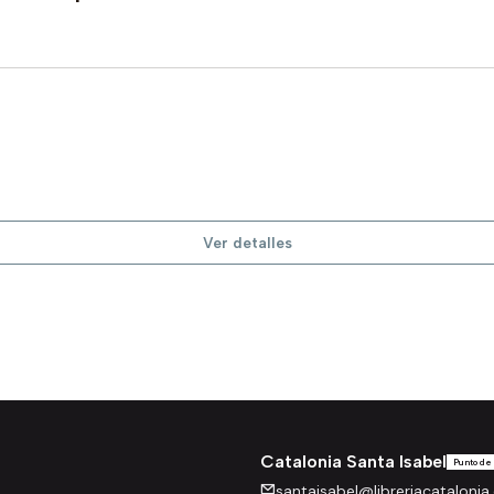
Ver detalles
Catalonia Santa Isabel
Punto de
santaisabel@libreriacatalonia.