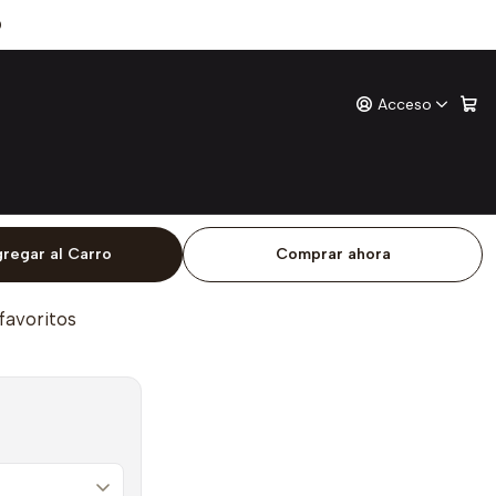
Oscuridad
0
Acceso
ligen La Oscuridad
ones
o
regar al Carro
Comprar ahora
 favoritos