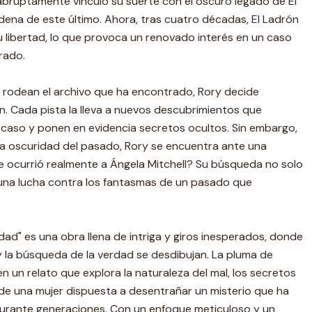
abruptamente vinculó su suerte con el oscuro legado de El
dena de este último. Ahora, tras cuatro décadas, El Ladrón
 libertad, lo que provoca un renovado interés en un caso
rado.
e rodean el archivo que ha encontrado, Rory decide
ón. Cada pista la lleva a nuevos descubrimientos que
 caso y ponen en evidencia secretos ocultos. Sin embargo,
la oscuridad del pasado, Rory se encuentra ante una
e ocurrió realmente a Ángela Mitchell? Su búsqueda no solo
n una lucha contra los fantasmas de un pasado que
dad" es una obra llena de intriga y giros inesperados, donde
 y la búsqueda de la verdad se desdibujan. La pluma de
n un relato que explora la naturaleza del mal, los secretos
a de una mujer dispuesta a desentrañar un misterio que ha
urante generaciones. Con un enfoque meticuloso y un