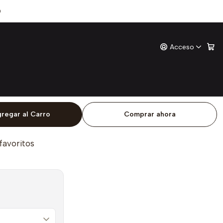
mo Fuego
0
Acceso
uego
ones
o
regar al Carro
Comprar ahora
 favoritos