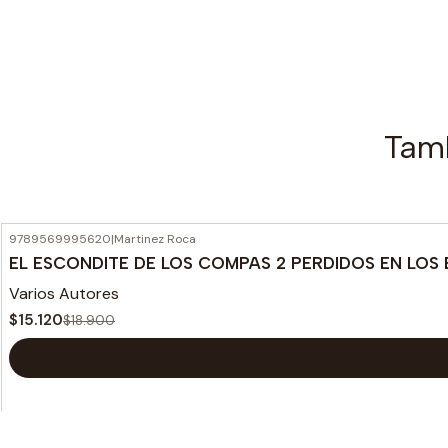
Tamb
9789569995620
|
Martinez Roca
-20%
OFF
EL ESCONDITE DE LOS COMPAS 2 PERDIDOS EN LOS
Varios Autores
$15.120
$18.900