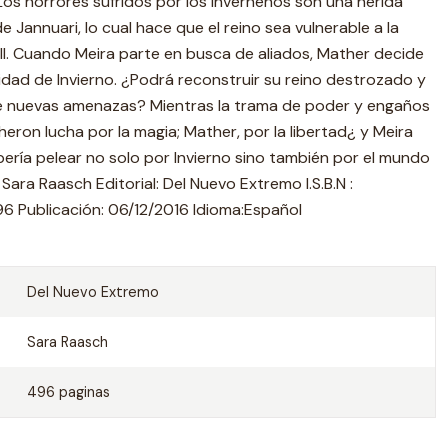
 Los horrores sufridos por los inverneños son una herida
 Jannuari, lo cual hace que el reino sea vulnerable a la
l. Cuando Meira parte en busca de aliados, Mather decide
dad de Invierno. ¿Podrá reconstruir su reino destrozado y
e nuevas amenazas? Mientras la trama de poder y engaños
eron lucha por la magia; Mather, por la libertad¿ y Meira
ería pelear no solo por Invierno sino también por el mundo
ara Raasch Editorial: Del Nuevo Extremo I.S.B.N :
 Publicación: 06/12/2016 Idioma:Español
Del Nuevo Extremo
Sara Raasch
496 paginas