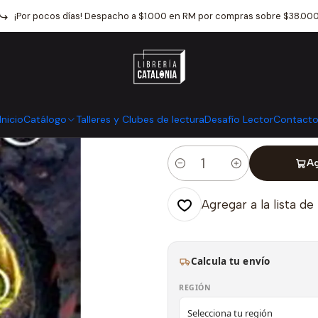
atálogo
Libros infantiles y juveniles
Literatura Juvenil
Hielo Co
¡Por pocos días! Despacho a $1.000 en RM por compras sobre $38.00
|
Hielo Como F
Mostrar stock de ubicaci
Inicio
Catálogo
Talleres y Clubes de lectura
Desafío Lector
Contact
Ag
Cantidad
Agregar a la lista de
Calcula tu envío
REGIÓN