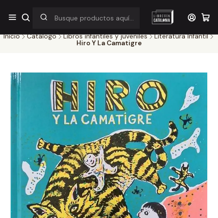
¡Por pocos días! Despacho a $1.000 en RM por compras sobre
$38.000
Inicio
Catálogo
Libros infantiles y juveniles
Literatura Infantil
Hiro Y La Camatigre