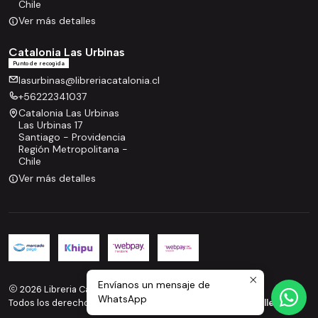
Chile
Ver más detalles
Catalonia Las Urbinas
Punto de recogida
lasurbinas@libreriacatalonia.cl
+56222341037
Catalonia Las Urbinas
Las Urbinas 17
Santiago - Providencia
Región Metropolitana -
Chile
Ver más detalles
Envíanos un mensaje de
2026 Libreria Catalonia.
WhatsApp
Todos los derechos reservados.
Desarrollado por Jumpseller
.