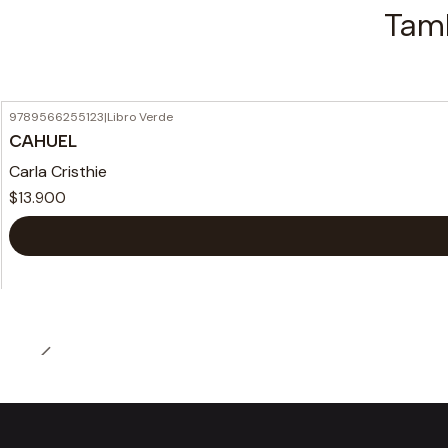
Tamb
9789566255123
|
Libro Verde
CAHUEL
Carla Cristhie
$13.900