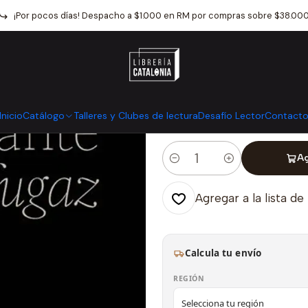
Inicio
Catálogo
Otros
Fotografia
Instante Fugaz
¡Por pocos días! Despacho a $1.000 en RM por compras sobre $38.00
|
Instante Fuga
Mostrar stock de ubicaci
Inicio
Catálogo
Talleres y Clubes de lectura
Desafío Lector
Contact
Ag
Cantidad
Agregar a la lista de
Calcula tu envío
REGIÓN