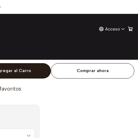
0
Acceso
z
ones
o
regar al Carro
Comprar ahora
 favoritos