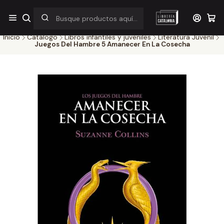
¡Por pocos días! Despacho a $1.000 en RM por compras sobre
$38.000
Inicio
Catálogo
Libros infantiles y juveniles
Literatura Juvenil
Juegos Del Hambre 5 Amanecer En La Cosecha