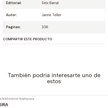
Editorial:
Seix Barral
Autor:
Janne Teller
Paginas:
336
COMPARTIR ESTE PRODUCTO
También podría interesarte uno de
estos
9789563608793
|
Planeta
SIRA