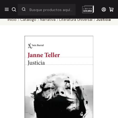
¡Por pocos días! Despacho a $1.000 en RM por compras sobre
$38.000
Inicio
Catálogo
Narrativa
Literatura Universal
Justicia