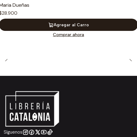
Maria Dueñas
$28.900
Agregar al Carro
Comprar ahora
Síguenos