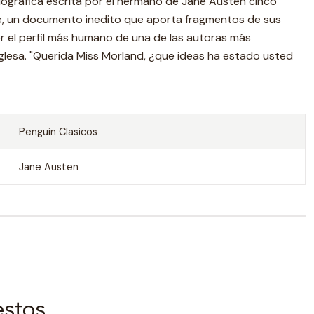
iográfica escrita por el hermano de Jane Austen cinco
, un documento inedito que aporta fragmentos de sus
er el perfil más humano de una de las autoras más
inglesa. "Querida Miss Morland, ¿que ideas ha estado usted
Penguin Clasicos
Jane Austen
estos