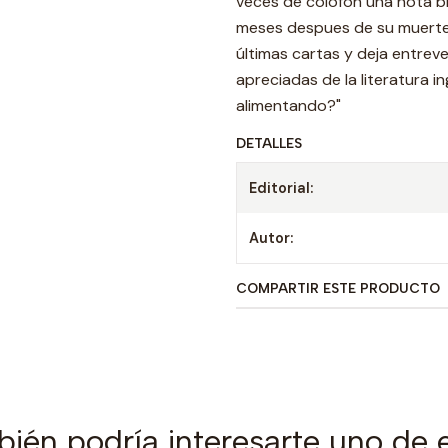
veces de colofón una nota b
meses despues de su muerte
últimas cartas y deja entrev
apreciadas de la literatura 
alimentando?"
DETALLES
Editorial:
Autor:
COMPARTIR ESTE PRODUCTO
ién podría interesarte uno de 