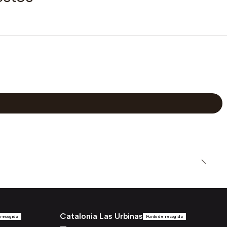
Catalonia Las Urbinas
 recogida
Punto de recogida