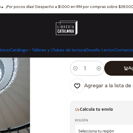
o
Catálogo
Narrativa
Literatura Universal
La Abadia De Northa
¡Por pocos días! Despacho a $1.000 en RM por compras sobre $38.00
|
La Abadia De 
Mostrar stock de ubicaci
Inicio
Catálogo
Talleres y Clubes de lectura
Desafío Lector
Contact
Ag
Cantidad
Agregar a la lista de
Calcula tu envío
REGIÓN