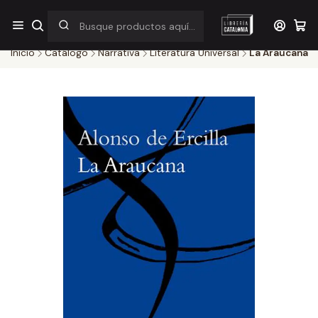
¡Por pocos días! Despacho a $1.000 en RM por compras sobre
$38.000
Inicio
Catálogo
Narrativa
Literatura Universal
La Araucana