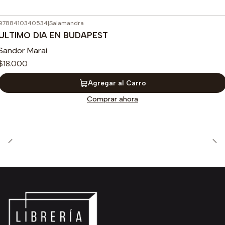
9788410340534
|
Salamandra
ULTIMO DIA EN BUDAPEST
Sandor Marai
$18.000
Agregar al Carro
Comprar ahora