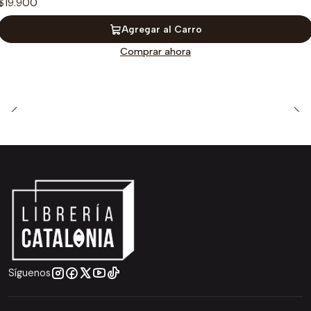
$19.900
Agregar al Carro
Comprar ahora
Síguenos