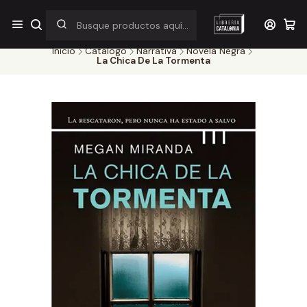
¡Por pocos días! Despacho a $1.000 en RM por compras sobre
$38.000
Inicio
Catálogo
Narrativa
Novela Negra
La Chica De La Tormenta