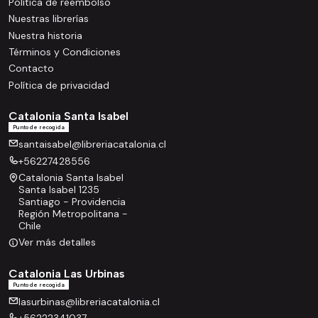
Política de reembolso
Nuestras librerías
Nuestra historia
Términos y Condiciones
Contacto
Política de privacidad
Catalonia Santa Isabel
Punto de recogida
santaisabel@libreriacatalonia.cl
+56227428556
Catalonia Santa Isabel
Santa Isabel 1235
Santiago - Providencia
Región Metropolitana -
Chile
Ver más detalles
Catalonia Las Urbinas
Punto de recogida
lasurbinas@libreriacatalonia.cl