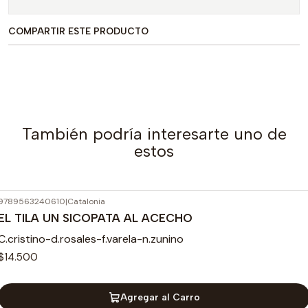
COMPARTIR ESTE PRODUCTO
También podría interesarte uno de
estos
9789563240610
|
Catalonia
EL TILA UN SICOPATA AL ACECHO
C.cristino-d.rosales-f.varela-n.zunino
$14.500
Agregar al Carro