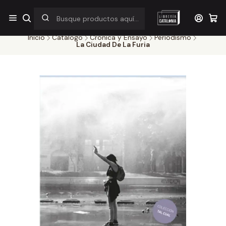
¡Por pocos días! Despacho a $1.000 en RM por compras sobre
$38.000
Inicio
Catálogo
Crónica y Ensayo
Periodismo
La Ciudad De La Furia