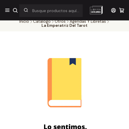
¡Por pocos días! Despacho a $1.000 en RM por compras sobre
$38.000
Inicio
Catálogo
Otros
Agendas Y Libretas
La Emperatriz Del Tarot